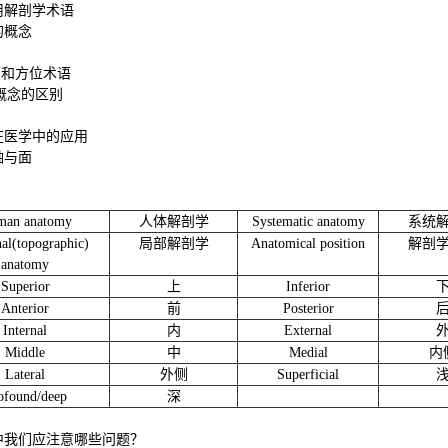
用解剖学术语
的概念
面和方位术语
”概念的区别
在医学中的应用
轴与面
man anatomy
人体解剖学
S
ystematic anatomy
系统
al(topographic)
局部解剖学
A
natomical position
解剖
anatomy
S
uperior
上
I
nferior
A
nterior
前
P
osterior
I
nternal
内
External
M
iddle
中
M
edial
内
Lateral
外侧
S
uperficial
ofound/deep
深
中我们应注意哪些问题？