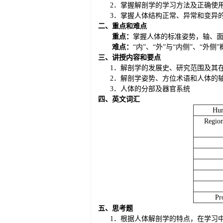
2．掌握解剖学的学习方法及正确使
3．掌握人体结构正常、异常和变异
二、重点和难点
重点：
掌握人体的标准姿势，轴、
难点：
“内”、“外”与“内侧”、“外侧
三、讲授内容和要点
1．解剖学的发展史、研究范围及其
2．解剖学姿势、方位术语和人体的
3．人体的分部及器官系统
四、英文词汇
H
u
R
egion
P
r
五、思考题
1．根据人体解剖学的特点，在学习