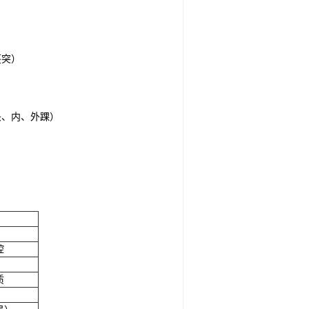
茎突）
头、内、外踝）
腔
质