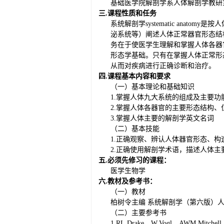
基础医学院解剖学系人体解剖学教研
三
.课程性质和任务
系统解剖学
systematic an
泌系统等）阐述人体正常器官形态结
务在于使医学生理解和掌握人体各器
形态学基础。只有在掌握人体正常形
从而对疾病进行正确诊断和治疗。
四
.课程基本内容和要求
（一）基本理论和基础知识
1.掌握人体九大系统的组成及主要功
2.掌握人体各器官的主要形态结构、
3.掌握人体主要的解剖学英文名词
（二）基本技能
1.正确观察、辨认人体器官形态、构
2.正确使用解剖学术语，描述人体
五
.必须先修习的课程：
医学生物学
六
.教材及参考书：
（一）教材
柏树令主编
系统解剖学（第六版）
（二）主要参考书
1.RL.Drake，W.Vogl，AWM.Mitchell