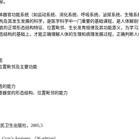
室。
atomy是按人体器官功能系统（如运动系统、消化系统、呼吸系统、泌尿系统、
构及其发生发展的科学，是医学科学中一门重要的基础课程，是人体解剖
官的正常形态结构特征、位置毗邻、生长发育规律及其功能意义，为学习
态结构的基础上，才能正确理解人体的生理和病理发展过程，正确判断人
能
位置毗邻及主要功能
造的能力
主要器官的形态结构、位置毗邻的能力
人民卫生出版社，
2005,5
 Gray
’
s Anatomy （36 edition）