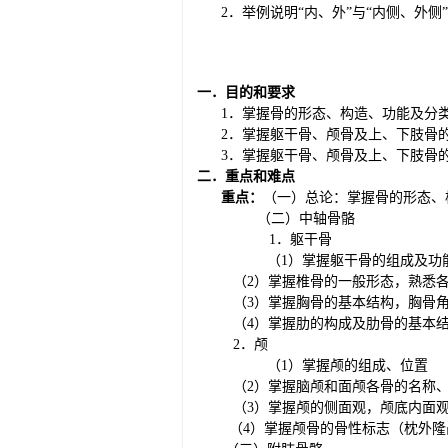
2．举例说明“内、外”与“内侧、外侧
一．目的和要求
1．掌握骨的形态、构造、功能及分
2．掌握躯干骨、颅骨及上、下肢骨
3．掌握躯干骨、颅骨及上、下肢骨
二．重点和难点
重点：
（一）总论：掌握骨的形态、
（二）中轴骨骼
1．躯干骨
（
1）掌握躯干骨的组成及功
（
2）掌握椎骨的一般形态，熟悉
（
3）掌握胸骨的基本结构，胸骨
（
4）掌握肋的构成及肋骨的基本
2．颅
（
1）掌握颅的组成、位置
（
2）掌握脑颅和面颅各骨的名称
（
3）掌握颅的侧面观，颅底内面
（
4）掌握颅骨的骨性标志（枕外