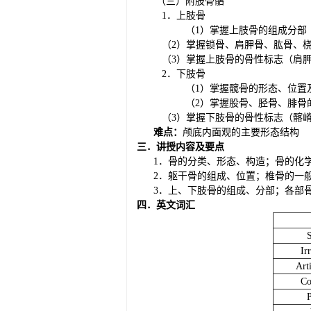
（三）附肢骨骼
1．上肢骨
（
1）掌握上肢骨的组成分部
（
2）掌握锁骨、肩胛骨、肱骨、
（
3）掌握上肢骨的骨性标志（肩
2．下肢骨
（
1）掌握髋骨的形态、位置
（
2）掌握股骨、胫骨、腓骨
（
3）掌握下肢骨的骨性标志（髂
难点：
颅底内面观的主要形态结构
三．讲授内容及要点
1．骨的分类、形态、构造；骨的化
2．躯干骨的组成、位置；椎骨的一
3．上、下肢骨的组成、分部；各部
四．英文词汇
I
r
A
rt
C