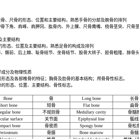
桡骨、尺骨的形态、位置和主要结构，熟悉手骨的分部及腕骨的排列
胛骨下角、肩峰、肩胛冈、肱骨内、外上髁、尺骨鹰嘴、桡骨茎突、尺骨
及主要结构
的形态、位置及主要结构，熟悉足骨的构成及排列
嵴、髂前、后上棘、耻骨结节、坐骨结节、股骨大转子、胫骨粗隆、腓骨
学成分及物理性质
般形态及各部椎骨的特征；胸骨及肋骨的基本结构；颅骨骨性标志。
骨的形态、位置、主要结构、骨性标志。
B
one
骨
L
ong bone
长骨
S
hort bone
短骨
F
lat bone
扁骨
regular bone
不规则骨
M
edullary cavity
骨髓
icular surface
关节面
E
piphysial line
骺线
ompact bone
骨密质
S
pongy bone
骨松
P
eriosteum
骨膜
B
one marrow
骨髓