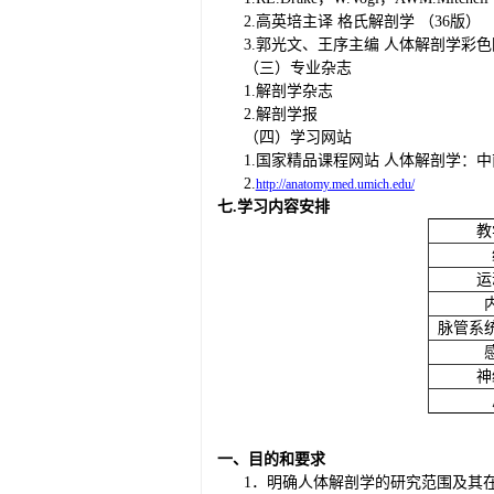
2.高英培主译 格氏解剖学 （36版）
3.郭光文、王序主编 人体解剖学彩色
（三）专业杂志
1.解剖学杂志
2.解剖学报
（四）学习网站
1.国家精品课程网站 人体解剖学：
2.
http://anatomy.med.umich.edu/
七
.学习内容安排
教
运
脉管系
神
一、目的和要求
1．明确人体解剖学的研究范围及其