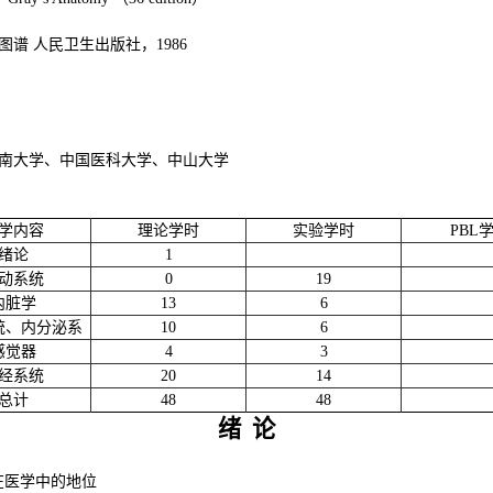
图谱 人民卫生出版社，1986
中南大学、中国医科大学、中山大学
学内容
理论学时
实验学时
PBL
绪论
1
动系统
0
19
内脏学
13
6
统、内分泌系
10
6
感觉器
4
3
经系统
20
14
总计
48
48
绪
论
在医学中的地位