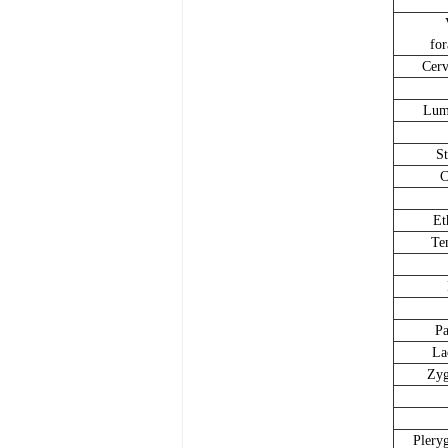
fo
C
erv
L
um
S
E
T
e
P
L
a
Z
y
P
lery