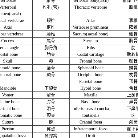
V
ertebrae
椎骨
V
ertebral body(arch)
椎体（
V
erterbral
椎孔(管)
T
horacic vertebrae
胸椎
ramen(canal)
ical vertebrae
颈椎
A
tlas
寰椎
A
xis
枢椎
V
ertebrae prominens
隆锥
bar vertebrae
腰椎
S
acrum(sacral bone)
骶骨
C
occyx
尾骨
S
ternum
胸骨
ternal angle
胸骨角
R
ibs
肋
C
ostal bone
肋骨
C
ostal cartilage
肋软
S
kull
颅
F
rontal bone
额骨
thmoid bone
筛骨
S
phenoid bone
蝶骨
mporal bone
颞骨
O
ccipital bone
枕骨
P
arietal bone
顶骨
M
andible
下颌骨
H
yoid bone
舌骨
V
omer
犁骨
M
axilla
上颌
alatine bone
腭骨
N
asal bone
鼻骨
crimal bone
泪骨
I
nferior nasal concha
下鼻
gomatic bone
颧骨
fontanells
囟
S
uture
缝
C
ranial fossa
颅窝
P
terion
翼点
I
nfratemporal fossa
颞下
gopalatine fossa
翼腭窝
O
rbit
眶