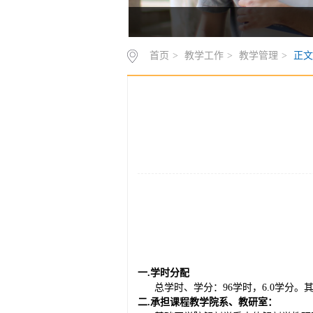
首页
>
教学工作
>
教学管理
>
正文
一
.学时分配
总学时、学分：
96学时，6.0学分
二
.承担课程教学院系、教研室：