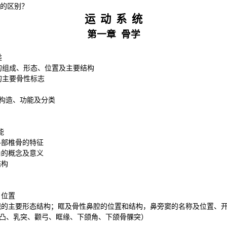
”的区别？
运
动
系
统
第一章
骨学
类
的组成、形态、位置及主要结构
的主要骨性标志
构造、功能及分类
能
各部椎骨的特征
角的概念及意义
结构
、位置
观的主要形态结构；眶及骨性鼻腔的位置和结构，鼻旁窦的名称及位置、
隆凸、乳突、颧弓、眶缘、下颌角、下颌骨髁突）