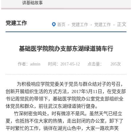
讲基础故事
党建工作
-
-
-
正文
首页
党建工作
党建工作
基础医学院院办支部东湖绿道骑车行
作者：admin
时间：2017-05-12
点击量：
205
次
为积极响应学院
党委
关于党员与
群众
结对子的号召，
创新
开展组织生活的
方式方法
，
2017年5月11日，在
党支部
书记
周觉民的带领下，基础医学院院办公室党支部组织
全
体党员
和
群众
，前往武汉东湖绿道骑行健身。
竹深树密虫鸣处，时有微凉不是风。虽然天气已经立
夏
，
也抵挡不住大家的热情，走出封闭的办公室，卸下了
平时繁忙的工作，徜徉在湖光
山色中
，大家一路欢声笑