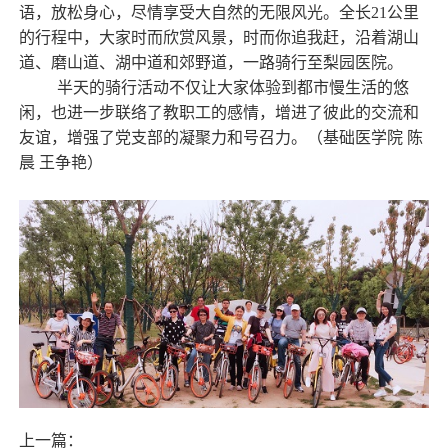
语，放松身心，尽情享受大自然的无限风光。全长
21公里
的行程中，大家时而欣赏风景，时而你追我赶，沿着
湖山
道、磨山道、湖中道和郊野道，
一
路
骑行至梨园医院
。
半天的骑行活动不仅让大家体验到都市慢生活的悠
闲，也进一步联络了教职工的感情，增进了彼此的交流和
友谊，增强了党支部的凝聚力和号召力。（基础医学院
陈
晨
王争艳
）
上一篇：