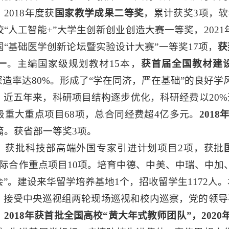
。
2018年度获
国家教学成果二等奖
，累计获奖3项，软
“人工智能+”大学生创新创业创造大赛一等奖，202
“基础医学创新论坛暨实验设计大赛”一等奖17项，
获
一
。主编国家级规划教材15本，
获首届全国教材建
深造率达80%。形成了“学在同济，严在基础”的良好学
。
近五年来，科研项目结构逐步优化，科研经费以20
级重大重点项目68项，总合同经费超4亿多元。
2018
篇。获省部一等奖3项。
。
获批科技部高端外国专家引进计划项目2项，获批
际合作重点项目10项。培育中德、中美、中瑞、中加
”。建设来华留学培养基地1个，招收留学生1172人。
。
接受中央巡视组两轮现场巡视和校内巡察，党的领导
，
2018年获首批全国高校“黄大年式教师团队”，202