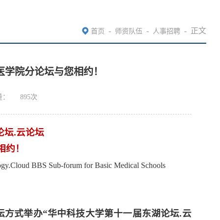
-
-
-
正文
首页
师资队伍
人事招聘
医学院分论坛与您相约！
量：
895
次
坛.云论坛
相约！
ology.Cloud BBS
Sub-forum for Basic Medical Schools
坛方式举办“华中科技大学第十一届东湖论坛.云