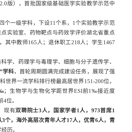
2.0版），首批国家级基础医学实验教学示范中
四个一级学科，下设11个系，1个实验教学示范
重点实验室、药物靶点与药效学评价湖北省重点
中教师165人；退休职工218人；学生1467
脑科学、药理学与毒理学、细胞与分子遗传学、
流”学科
，首轮周期圆满完成建设任务，展现了强
科世界一流学科排行榜最高居世界151-200位，
‰
；生物学与生物化学距世界ESI前1‰接近度
前4位。
。现有
双聘院士3人，国家学者1人，973首席1
3个，海外高层次青年人才17人，优青6人，青
学经历。