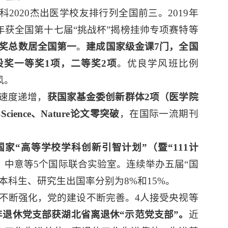
科2020杰出医学校友排行列全国前三。2019年
1年获全国第十七届“挑战杯”揭榜挂帅专项赛特等
奖总数居全国第一
。
建成国家级金课7门，全国
设奖一等奖1项，二等奖2项
。优良学风班比例
风。
%速度递增，
获国家基金委创新群体2项（医学院
年Science、Nature论文零突破
，在国际一流期刊
国家“高等学校学科创新引智计划”（暨“111计
、中意等5个国际联合实验室。连续举办五届“国
本科生、研究生出国率分别为8%和15%。
不断强化，党的建设不断完善。4人接受央视等
0年退休党支部获湖北省离退休“示范党支部”。
近