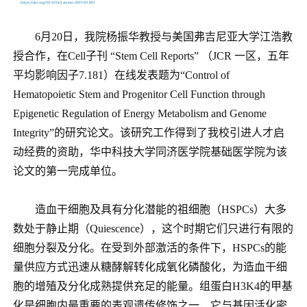
6
月
20
日，我院杨振华教授与美国弗吉尼亚大学江浩教
授合作，在
Cell
子刊 “
Stem Cell Reports
” （
JCR
一区，五年
平均影响因子
7.181
）在线发表题为“
Control of
Hematopoietic Stem and Progenitor Cell Function through
Epigenetic Regulation of Energy Metabolism and Genome
Integrity
”的研究论文。该研究工作得到了我校引进人才启
动经费的资助，华中科技大学同济医学院基础医学院为该
论文的第一完成单位。
造血干细胞及具有分化潜能的祖细胞（
HSPCs
）大多
数处于静止期（
Quiescence
），这个时期它们只进行有限的
细胞分裂及分化。在受到外部激活的条件下，
HSPCs
的能
量供应方式迅速从糖酵解转化成氧化磷酸化，为造血干细
胞的增殖及分化成熟提供充足的能量。组蛋白
H3K4
的甲基
化是细胞内最重要的表观遗传修饰之一，它与基因活化密