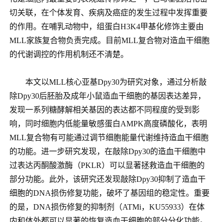
切关联，在个体发育、疾病及癌症的发生过程中发挥重要
的作用。在哺乳动物中，组蛋白
H3K4
甲基化修饰主要由
MLL
家族复合物负责完成。目前
MLL
复合物对造血干细胞
的代谢调控的作用机制还不清楚。
本文以
MLL
核心亚基
Dpy30
为研究对象，通过分析敲
除
Dpy30
后胚胎及成年小鼠造血干细胞的基因表达差异，
发现一系列糖酵解相关基因的表达都不同程度的受到影
响，同时细胞内低能量敏感蛋白
AMPK
高度磷酸化，表明
MLL
复合物有可能通过调节细胞能量代谢维持造血干细胞
的功能。进一步研究发现，在敲除
Dpy30
的造血干细胞中
过表达丙酮酸激酶（
PKLR
）可以显著拯救造血干细胞的
部分功能。此外，该研究还发现敲除
Dpy30
抑制了造血干
细胞的
DNA
损伤修复功能，破坏了基因组的稳定性。重要
的是，
DNA
损伤修复的抑制剂（
ATMi
，
KU55933
）在体
内和体外都可以显著的恢复造血干细胞的部分分化功能。