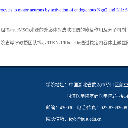
ocytes to motor neurons by activation of endogenous Ngn2 and Isl1: S
组揭示ucMSCs来源的外泌体对皮肤损伤的修复作用及分子机制
院史岸冰教授团队揭示RTKN-1/Rhotekin通过稳定内吞体上
学院地址：中国湖北省武汉市硚口区航空
同济医学院基础医学院2号楼142
邮编：430030 | 电话/传真：027-83692608
院长信箱：jcyb@hust.edu.cn