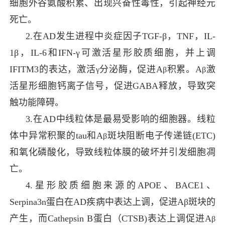
细胞外谷氨酸积累、出现兴奋性毒性，引起神经元
死亡。
2.
在AD发生进程中炎症因子
T
GF-β，TNF，IL-
1β，IL-6
和
IFN-γ
可激活星形胶质细胞，并上调
IFITM3的表达，激活
分泌酶，促进A
积累。A
激
γ
β
β
活星形细胞钙离子信号，促进GABA释放，导致突
触功能障碍。
3.
在AD中线粒体是最易受影响的细胞器。线粒
体中异常积聚的tau和A
斑块阻断电子传递链(ETC)
β
和氧化磷酸化，导致线粒体膜的破坏并引发细胞凋
亡。
4.
星形胶质细胞来源的APOE、
BACE1
、
Serpina3n
蛋白在AD疾
病中表达上调，促进
Aβ
斑块的
产生，而Cathepsin B蛋白（CTSB)表达上调促进A
β