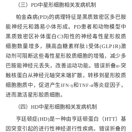
（三）PD中星形细胞相关发病机制
帕金森病(PD)的病理特征是黑质致密区多巴胺
能神经元和路易小体形成。PD患者和动物模型中
黑质致密区补体蛋白C3阳性的神经毒性星形胶质
细胞数量增多，胰高血糖素样肽1受体(GLP1R)激
动剂可阻断这些毒性星形胶质细胞的增殖，减少多
巴胺能神经元丢失，改善运动功能。错误折叠
-突
α
触核蛋白从神经元轴突末端扩散，转移到星形胶质
细胞胞质中，促进产生
和
等炎症因子，
IFN-γ
TNF-α
进而激活星形胶质细胞。
（四）HD中星形细胞相关发病机制
亨廷顿症(HD)是一种由亨廷顿蛋白（HTT）基
因突变引起的进行性神经退行性疾病。错误折叠的