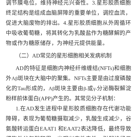
调节膜电位，维持神经元兴奋性。
3
.星形胶质细胞
终足
结构是组成血脑屏障的重要单位，调控血流，
促进大脑废物的排出。
4.
星形胶质细胞从外周循环
中吸收葡萄糖，将其转化为乳酸盐作为糖酵解的产
物或作为糖原储存，为神经元提供能量。
（二）AD常见的星形细胞相关发病机制
AD的特征是细胞内神经纤维缠结(NFTs)和细胞
外
斑块在大脑中的聚集。NFTs主要是由过度磷酸
Aβ
化的Tau形成的，
斑块主要由
或
分泌酶裂解淀
Aβ
β-
γ-
粉样前体蛋白(APP)产生的。其常见分子机制：
1.
在AD发生进程中星形胶质细胞存在代谢功能
障碍，表现为葡萄糖摄取减少，乳酸生成减少，谷
氨酸转运蛋白EAAT1 和EAAT2表达降低，最终导致