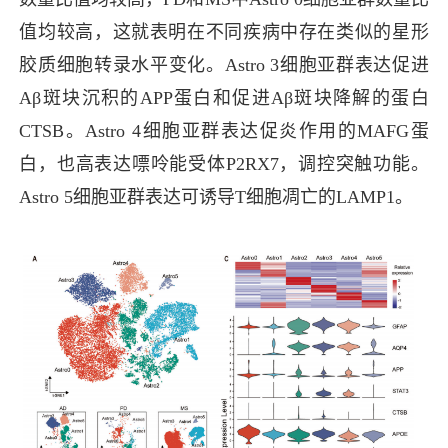
值均较高，这就表明在不同疾病中存在类似的星形
胶质细胞转录水平变化。Astro 3细胞亚群表达促进
Aβ
斑块沉积的APP蛋白和促进A
β
斑块降解的蛋白
CTSB。Astro
4
细胞亚群表达促炎作用的MAFG蛋
白，也高表达嘌呤能受体P2RX7，调控突触功能。
Astro 5细胞亚群表达可诱导T细胞凋亡的LAMP1。