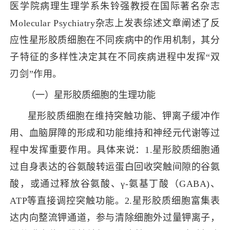
医学院病理生理学系朱铃强教授在国际著名杂志
Molecular Psychia
try杂志上发表综述文章阐述了反
应性星形胶质细胞在不同疾病中的作用机制，其分
子特征的多样性决定其在不同疾病进程中发
挥
“双
刃剑”作
用。
（一）星形胶质细胞的生理功能
星形胶质细胞在维持突触功能、钾离子缓冲作
用、血脑屏障的形成和功能维持和神经元代谢等过
程中发挥重要作用。
具体来说
：
1.
星形胶质细胞通
过自身表达的谷氨酸转运蛋白回收突触间隙的谷氨
酸，或通过释放谷氨酸
、γ-氨基丁酸（GABA)
、
ATP等直接调控突触功能。
2.
星形胶质细胞富集表
达内向整流钾通道，参与清除细胞外过量钾离子，