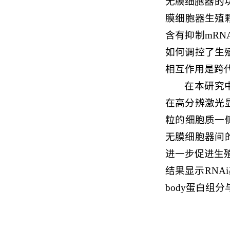
无膜细胞器的
膜细胞器生殖颗
含有抑制mRN
如何调控了生
相互作用是跨
在本研究中
在高分辨激光
粒的细胞质一
无膜细胞器间
进一步促进生殖
结果显示RNA
body蛋白组