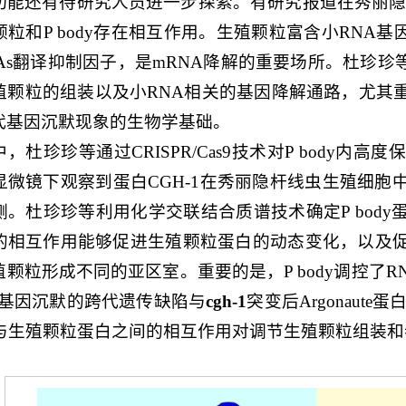
功能还有待研究人员进一步探索。有研究报道在秀丽隐
粒和P body存在相互作用。生殖颗粒富含小RNA基
As翻译抑制因子，是mRNA降解的重要场所。杜珍珍等
殖颗粒的组装以及小RNA相关的基因降解通路，尤其
代基因沉默现象的生物学基础。
，杜珍珍等通过CRISPR/Cas9技术对P body内高度
显微镜下观察到蛋白CGH-1在秀丽隐杆线虫生殖细
侧。杜珍珍等利用化学交联结合质谱技术确定P bod
的相互作用能够促进生殖颗粒蛋白的动态变化，以及
颗粒形成不同的亚区室。重要的是，P body调控了R
i基因沉默的跨代遗传缺陷与
cgh-1
突变后Argonaute
分与生殖颗粒蛋白之间的相互作用对调节生殖颗粒组装