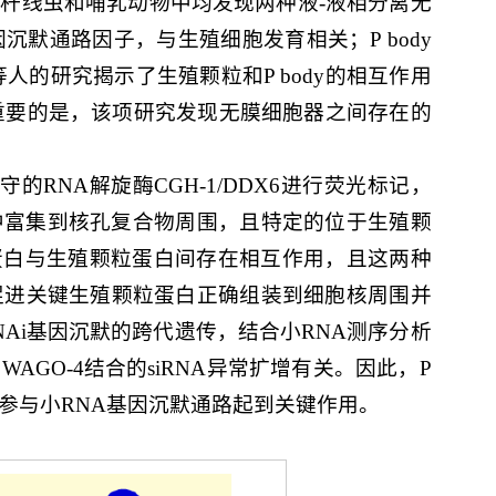
杆线虫和哺乳动物中均发现两种液-液相分离无
因沉默通路因子，与生殖细胞发育相关；P body
人的研究揭示了生殖颗粒和P body的相互作用
重要的是，该项研究发现无膜细胞器之间存在的
保守的RNA解旋酶CGH-1/DDX6进行荧光标记，
胞中富集到核孔复合物周围，且特定的位于生殖颗
y蛋白与生殖颗粒蛋白间存在相互作用，且这两种
促进关键生殖颗粒蛋白正确组装到细胞核周围并
NAi基因沉默的跨代遗传，结合小RNA测序分析
蛋白WAGO-4结合的siRNA异常扩增有关。因此，P
和参与小RNA基因沉默通路起到关键作用。