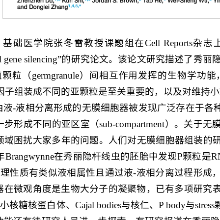
础医学院张冬雷教授课题组在Cell Reports杂志上发表了题为“Co
ational gene silencing”的研究论文。该论文研究描述了
生殖颗粒（germgranule）间相互作用发挥的生
白因子组装成不同的亚颗粒是至关重要的，以及对维持小
由液-液相分离形成的无膜细胞器被发现广泛存在于各
步形成不同的亚区室（sub-compartment）。
域困扰大家多年的问题。人们对无膜细胞器组装的研究从200
9年Brangwynne在秀丽隐杆线虫的胚胎中发现P颗
物理性质有类似液相属性且通过液-液相分离过程形成
器在微观角度是生物大分子的凝聚物，已有多项研究表明
核内小核糖核蛋白体、Cajal bodies与核仁、P body