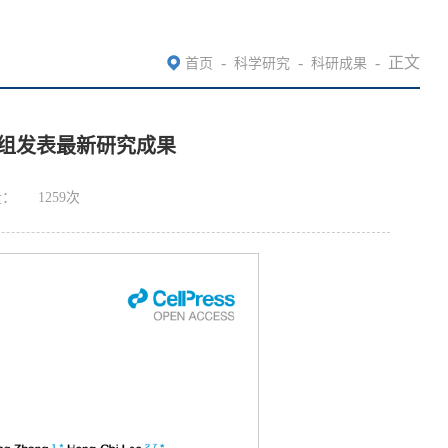
-
-
-
正文
首页
科学研究
科研成果
授课题组发表最新研究成果
量：
1259
次