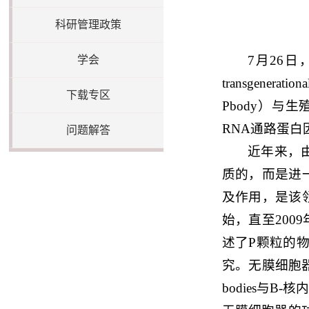
科研管理政策
7月26日，基
学会
transgener
下载专区
Pbody）与
RNA通路蛋
问题解答
近年来，
质的，而是进一
及作用，是该领
始，直至200
述了P颗粒的
究。无膜细胞
bodies与B-