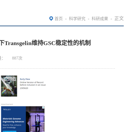
-
-
-
正文
首页
科学研究
科研成果
下Transgelin维持GSC稳定性的机制
量：
887
次