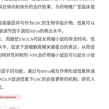
验其在体内和体外的治疗效果，为药物推广至临床提
促癌基因并可作为GSC的生物学指示物。低氧可以
转录调节因子调控
的表达水平。
HIF1α
新，而敲低TAGLN可延长荷瘤小鼠的存活时间。低
酰化水平，促进下游细胞周期关键蛋白的表达，从而促
2的特异性抑制剂-VPA治疗荷瘤小鼠后可以延长小鼠
节因子的功能，通过与
相互作用形成低氧转录
HIF1α
AGLN促进低氧下GSC的自我更新的机制。研究人
法。