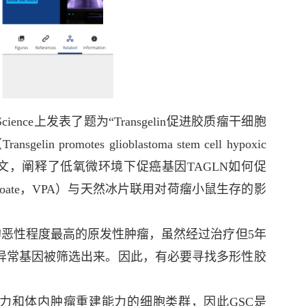
ence上发表了题为“Transgelin促进胶质瘤干细胞
tes glioblastoma stem cell hypoxic
etylation）的研究论文，阐释了低氧微环境下促癌基因TAGLN如何促
lproate，VPA）与天然冰片联用对荷瘤小鼠生存的影
 是颅内最常见的恶性程度最高的原发性肿瘤，虽然经过治疗但5年
异常基因被筛选出来。因此，有必要寻找多形性胶
力和体内肿瘤重建能力的细胞类群，因此GSC是