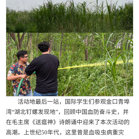
活动地最后一站，国际学生们参观金口青埠
湾“湖北钉螺发现地”，回顾中国血防奋斗史，并
在毛主席《送瘟神》诗朗诵中迎来了本次活动的
高潮。上世纪50年代，这里曾是血吸虫病重灾