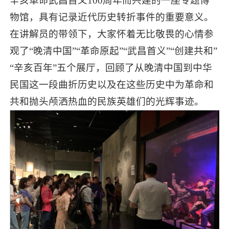
辛亥革命武昌首义100周年而兴建的一座专题博
物馆，具有记录近代历史转折事件的重要意义。
在讲解员的带领下，大家怀着无比敬畏的心情参
观了“晚清中国”“革命原起”“武昌首义”“创建共和”
“辛亥百年”五个展厅，回顾了从晚清中国到中华
民国这一段曲折历史以及在这些历史中为革命和
共和抛头颅洒热血的民族英雄们的光辉事迹。