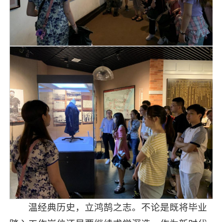
温经典历史，立鸿鹄之志。不论是既将毕业