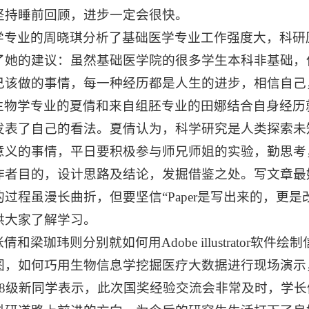
坚持睡前回顾，进步一定会很快。
学专业的周晓琪分析了基础医学专业工作强度大，科研
了她的建议：虽然基础医学院的很多学生本科非基础，
己该做的事情，每一种经历都是人生的进步，相信自己
生物学专业的夏倩和来自组胚专业的田娜结合自身经历
发表了自己的看法。夏倩认为，科学研究是人类探索未
意义的事情，平日要积极参与师兄师姐的实验，勤思考
作者目的，设计思路及结论，发掘借鉴之处。写文章最
过程虽漫长曲折，但要坚信“Paper是写出来的，更
供大家了解学习。
和梁珈玮则分别就如何用Adobe illustrator软件绘制
图，如何巧用生物信息学挖掘医疗大数据进行现场演示
018级新同学表示，此次国奖经验交流会非常及时，学