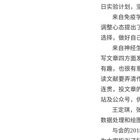
日实验计划，
来自免疫
调整心态提出
选择，做好自
来自神经
写文章四方面
有趣，也很有
读文献要弄清
连贯，投文章的
站及公众号，
王定琪，张倩
数据处理和绘
与会的2