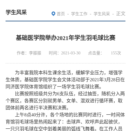
学生风采
-
-
-
正文
首页
学生工作
学生风采
基础医学院举办2021年学生羽毛球比赛
作者：李振振
时间：2021-03-30
点击量：
155
次
为丰富我院本科生课余生活，缓解学业压力，增强学
生体质，基础医学院学生会文体活动部于
2021
年
3
月
28
日在
同济医学院体育馆组织了一场学生羽毛球比赛。
比赛按照班级共分为
6
支队伍，经过抽签，随机分入两
个赛区，各赛区分别就男单、女单、混双进行循环赛，取
团体前两名进行半决赛和决赛。
上午
8
点
40
分许，各个场地的比赛同时进行，一时间体
育馆羽毛球场里热闹起来了：击球声、欢呼声此起彼伏，
一只只羽毛球在空中划着美丽的弧线飞舞着。在工作人员