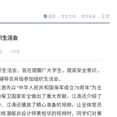
-
-
-
正文
首页
学生工作
学生风采
织生活会
量：
151
次
组织生活会，旨在提醒广大学生，提高安全意识，
辅导员肖瑶参加组织生活会。
首先以“中华人民共和国海军成立70周年”为主
为保卫国家安全做出了重大贡献。江涛还介绍了
中，江涛还播放了精心准备的视频，让全体党员
述核潜艇总设计师黄旭华的视频时，同学们对黄