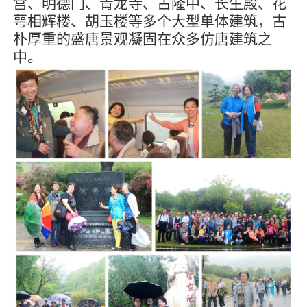
宫、明德门、青龙寺、古隆中、长生殿、花
萼相辉楼、胡玉楼等多个大型单体建筑，古
朴厚重的盛唐景观凝固在众多仿唐建筑之
中。