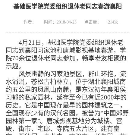
基础医学院党委组织退休老同志春游襄阳
作者：
时间：2018-04-23
点击量：
214
次
4
月21日，基础医学院党委组织退休老
同志到襄阳习家池和唐城影视基地春游，学
院70余位退休老同志参加，畅享老友相聚的
乐趣。
风景幽静的习家池景区，群山环抱，流
水涓涓，苍松古柏林立，位于湖北襄阳城南
约五公里的凤凰山南麓，是东汉初年襄阳侯
习郁的私家园林，延存至今已有近2000年的
历史。它是中国现存最早的园林建筑之一，
全国现存少有的汉代名园，被誉为“中国郊野
园林第一家”。唐城影视基地分为城楼、宫
殿、街市、宅邸、寺院五大片区，建有皇