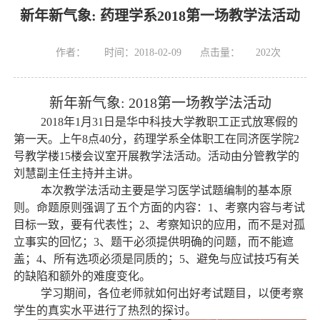
新年新气象: 药理学系2018第一场教学法活动
作者：
时间：2018-02-09
点击量：
202
次
新年新气象
: 2018
第一场教学法活动
2018
年
1
月
31
日是华中科技大学教职工正式放寒假的
第一天。上午
8
点
40
分，药理学系全体职工在同济医学院
2
号教学楼
15
楼会议室开展教学法活动。活动由分管教学的
刘慧副主任主持并主讲。
本次教学法活动主要是学习医学试题编制的基本原
则。命题原则强调了五个方面的内容：
1
、考察内容与考试
目标一致，要有代表性；
2
、考察知识的应用，而不是对孤
立事实的回忆；
3
、题干必须提供明确的问题，而不能遮
盖；
4
、所有选项必须是同质的；
5
、避免与应试技巧有关
的缺陷和额外的难度变化。
学习期间，各位老师就如何出好考试题目，以便考察
学生的真实水平进行了热烈的探讨。