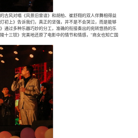
的古风对唱《风景旧曾谙》和胡柏、崔舒翔的双人伴舞相得益
华灯初上》告诉我们，真正的坚强，并不是不会哭泣，而是能够
》通过多种乐器巧妙的分工，准确的衔接奏出的宛转悠扬的乐
陵十三钗》完美地还原了电影中的情节和情感，“商女也知亡国