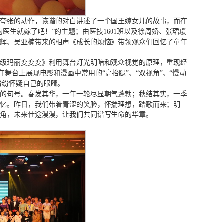
通过夸张的动作，诙谐的对白讲述了一个国王嫁女儿的故事，而在
医生就嫁了吧！”的主题；由医技1601班以及徐周娇、张珺瑗
辉、吴亚楠带来的相声《成长的烦恼》带领观众们回忆了童年
《超级玛丽变变变》利用舞台灯光明暗和观众视觉的原理，重现经
舞台上展现电影和漫画中常用的“高抬腿”、“双视角”、“慢动
纷纷怀疑自己的眼睛。
的句号。春发其华，一年一轮尽显朝气蓬勃；秋结其实，一季
忆。昨日，我们带着青涩的笑脸，怀揣理想，踏歌而来；明
角，未来仕途漫漫，让我们共同谱写生命的华章。