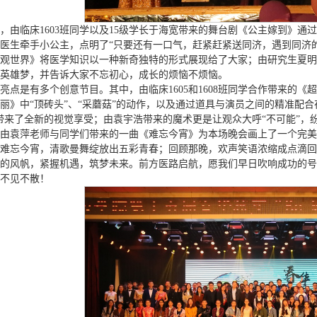
，由临床1603班同学以及15级学长于海宽带来的舞台剧《公主嫁到》
医生牵手小公主，点明了“只要还有一口气，赶紧赶紧送同济，遇到同济的
观世界》将医学知识以一种新奇独特的形式展现给了大家；由研究生夏明
英雄梦，并告诉大家不忘初心，成长的烦恼不烦恼。
亮点是有多个创意节目。其中，由临床1605和1608班同学合作带来的
丽》中“顶砖头”、“采蘑菇”的动作，以及通过道具与演员之间的精准配合在
带来了全新的视觉享受；由袁宇浩带来的魔术更是让观众大呼“不可能”，
由袁萍老师与同学们带来的一曲《难忘今宵》为本场晚会画上了一个完美
难忘今宵，清歌曼舞绽放出五彩青春；回顾那晚，欢声笑语浓缩成点滴回
的风帆，紧握机遇，筑梦未来。前方医路启航，愿我们早日吹响成功的号
不见不散！