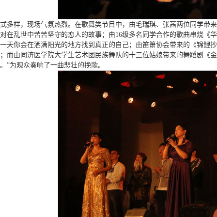
式多样，现场气氛热烈。在歌舞类节目中，由毛瑞琪、张茜两位同学带来
对在乱世中苦苦坚守的恋人的故事；由16级多名同学合作的歌曲串烧《
一天你会在洒满阳光的地方找到真正的自己；由笛箫协会带来的《锦鲤抄
；而由同济医学院大学生艺术团民族舞队的十三位姑娘带来的舞蹈剧《金
。”为观众奏响了一曲悲壮的挽歌。