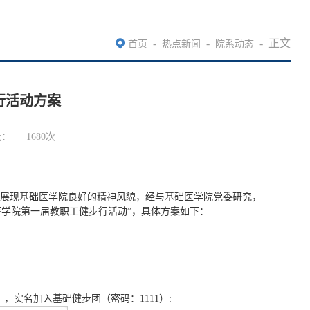
-
-
-
正文
首页
热点新闻
院系动态
行活动方案
量：
1680
次
展现基础医学院良好的精神风貌，经与基础医学院党委研究，
基础医学院第一届教职工健步行活动”，具体方案如下：
），实名加入基础健步团（密码：1111）: