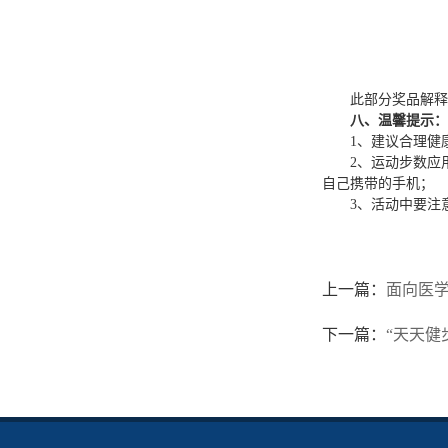
此部分奖品解释权
八、温馨提示：
1、建议合理健
2、运动步数应
自己携带的手机；
3、活动中要注
基
二〇
上一篇：
面向医学
下一篇：
“天天健