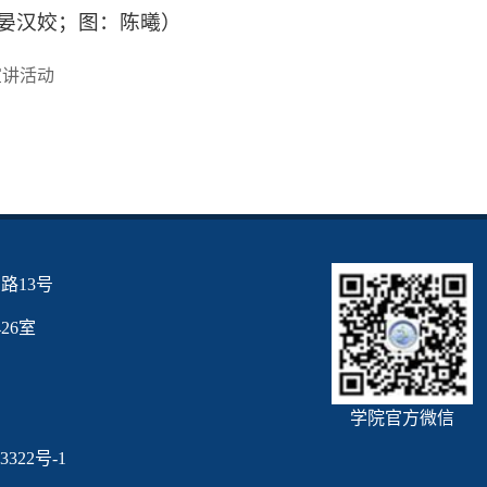
晏汉姣；图：陈曦）
宣讲活动
路13号
6室
学院官方微信
3322号-1