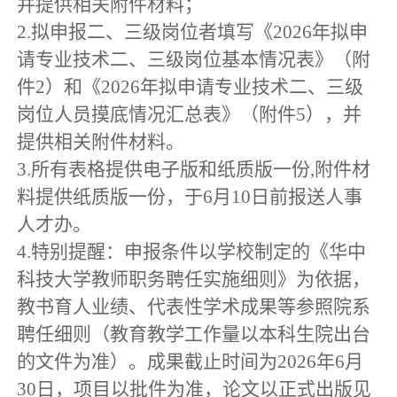
并提供相关附件材料；
2.
拟申报二、三级岗位者填写《
2026
年拟申
请专业技术二、三级岗位基本情况表》（附
件
2
）和《
2026
年拟申请专业技术二、三级
岗位人员摸底情况汇总表》（附件
5
），并
提供相关附件材料。
3.
所有表格提供电子版和纸质版一份
,
附件材
料提供纸质版一份，于
6
月
10
日前报送人事
人才办。
4.
特别提醒：申报条件以学校制定的《华中
科技大学教师职务聘任实施细则》为依据，
教书育人业绩、代表性学术成果等参照院系
聘任细则（教育教学工作量以本科生院出台
的文件为准）。成果截止时间为
2026
年
6
月
30
日，项目以批件为准，论文以正式出版见