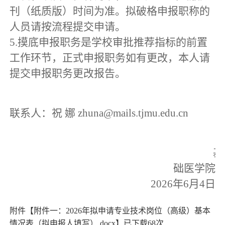
刊（纸质版）时间为准。拟破格申报职称的
人员请按流程提交申请。
5.
摸底申报职务是学校审批推荐指标的前置
工作环节，正式申报职务如有更改，本人请
提交申报职务更改报告。
联系人：祝 娜
zhuna@mails.tjmu.edu.cn
基
础医学院
2026
年
6
月
4
日
附件【
附件一：2026年拟申请专业技术岗位（高级）基本
情况表（拟申报人填写）.docx
】已下载
68
次