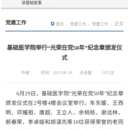
讲基础故事
党建工作
-
-
-
正文
首页
党建工作
党建工作
基础医学院举行“光荣在党50年”纪念章颁发仪
式
作者：
时间：2021-06-30
点击量：
1071
次
6月29日，基础医学院“光荣在党50年”纪念章
颁发仪式在2号楼4楼会议室举行。车东媛、王西
明、邓耀祖、唐超、王立人、余桃枝、谢远林、
郝春荣、李卓娅和胡谋先等10位获得荣誉的老同