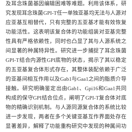
及耳念珠菌基因编辑困难等难题。利用该体系，研
究发现耳念珠菌GPI-T任一单独亚基均无法与人源对
应亚基互相替代，只有完整的五亚基才能有效恢复
功能活性。这表明该复合体的功能组装对亚基完整
性具有严格依赖性，同时也凸显了其与人源系统之
间显著的种属特异性。研究进一步捕捉了耳念珠菌
GPI-T结合内源性GPI底物的状态，揭示了其以稳定
的五亚基复合体形式存在，其整体装配依赖于广泛
的亚基间相互作用以及Gab1与Gaa1之间的脂质介导
接触。研究明确鉴定出由Gab1、Gpi16和Gaa1共同
构成的保守GPI结合位点，阐明了GPI-T复合体对底
物的精确识别机制。与人源同源复合体的系统比较
进一步发现，两者在多个关键亚基互作界面处存在
显著差异，解释了功能重构研究中发现的种属间功