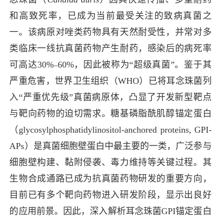
和高致死率，已成为当前最受关注的致病真菌之
一。该病原对唑类药物具有天然耐受性，并常对多
类临床一线抗真菌药物产生耐药，感染后的病死率
可高达30%
60%，因此被称为“
超级真菌
”。鉴于其
–
严重危害，世界卫生组织（WHO）已将耳念珠菌列
入“
严重优先级
”真菌病原体，凸显了开发新型靶点
与靶向药物的迫切需求。糖基磷脂酰肌醇锚定蛋白
（glycosylphosphatidylinositol-anchored proteins, GPI-
APs）是真菌细胞壁蛋白中最主要的一类，广泛参与
细胞壁构建、黏附侵袭、毒力维持等关键过程。其
生物合成通路已成为抗真菌药物研发的重要方向，
目前已有多个靶向药物进入研发阶段，显示出良好
的应用前景。因此，深入解析耳念珠菌GPI锚定蛋白