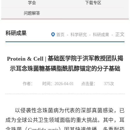
学会
下载专区
问题解答
科研成果
-
-
-
正文
首页
科学研究
科研成果
Protein & Cell | 基础医学院于洪军教授团队揭
示耳念珠菌糖基磷脂酰肌醇锚定的分子基础
作者：
时间：2026-04-01
点击量：
375
次
以侵袭性念珠菌病为代表的深部真菌感染，已
成为全球公共卫生领域面临的重大挑战。其中，耳
念珠菌（
Candida auris
）因其快速传播、多重耐药