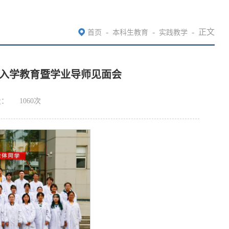
-
-
-
正文
首页
本科生教育
实践教学
生入学教育暨学业导师见面会
量：
1060
次