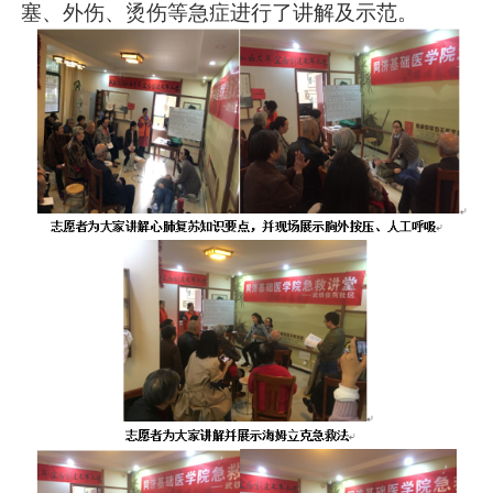
塞、外伤、烫伤等急症进行了讲解及示范。