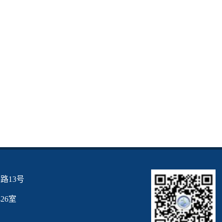
路13号
6室