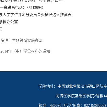
月25日以前将推荐表返回至校学位办公室。
一舟联系电话：87543994）
技大学学位评定分委员会委员候选人推荐表
学位办公室
0日
学院博士生预答辩实施办法
2014年（中）学位材料的通知
学院地址：中国湖北省武汉市硚口区航空
同济医学院基础医学院2号楼142
邮编：430030 | 电话/传真：027-83692608