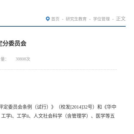
-
-
-
正文
首页
研究生教育
学位管理
定分委员会
击量：
30808
次
委员会条例（试行）》（校发[2014]32号）和《华中
、工学i、工学ii、人文社会科学（含管理学）、医学等五