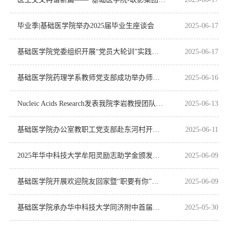
毕业季|基础医学院举办2025届毕业生座谈会
2025-06-17
基础医学院党委组织开展“党员大轮训”实践教学
2025-06-17
基础医学院药理学系教师党支部成功举办师生党支部结对共建主题党日活动
2025-06-16
Nucleic Acids Research发表我院李岩教授团队重要研究成果：揭示细菌与噬菌体温度驱动型DNA识...
2025-06-13
基础医学院办公室教职工党支部赴东河村开展“党建引领乡村振兴”主题党日活动
2025-06-11
2025年华中科技大学牟阳灵励志助学金颁发仪式顺利举行
2025-06-09
基础医学院开展欢迎院友回家暨“职要有你”就业训练营第二十三期活动
2025-06-09
基础医学院承办华中科技大学同济附中首届显微摄影大赛——开创科学精神进校园新模式
2025-05-30