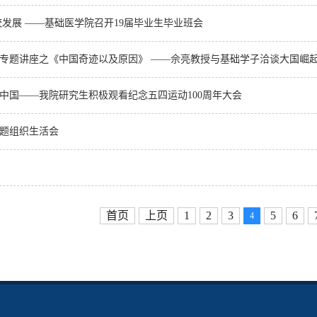
校发展 ——基础医学院召开19届毕业生毕业班会
年专题讲座之《中国奇迹以及原因》 ——佘亮教授与基础学子洽谈大国崛起之
中国——我院研究生积极观看纪念五四运动100周年大会
主题组织生活会
首页
上页
1
2
3
5
6
4